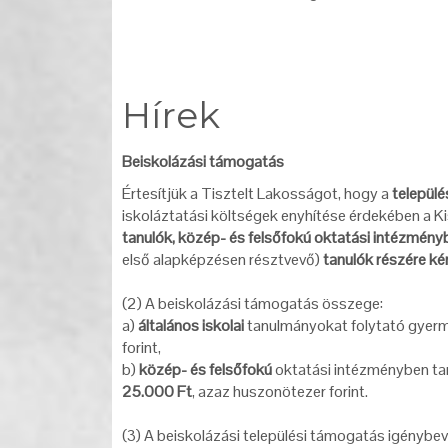
Hírek
Beiskolázási támogatás
Értesítjük a Tisztelt Lakosságot, hogy a
települé
iskoláztatási költségek enyhítése érdekében a K
tanulók, közép- és felsőfokú oktatási intézmén
első alapképzésen résztvevő)
tanulók részére ké
(2) A beiskolázási támogatás összege:
a)
általános iskolai
tanulmányokat folytató gyer
forint,
b)
közép- és felsőfokú
oktatási intézményben t
25.000 Ft
, azaz huszonötezer forint.
(3) A beiskolázási települési támogatás igénybe