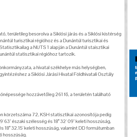
 területileg besorolva a Siklósi járás és a Siklósi kistérség
ntúl turisztikai régióhoz és a Dunántúl turisztikai és
tatisztikailag a NUTS 1 alapján a Dunántúl staisztikai
ántúl statisztikai régióhoz tartozik.
önkormányzata, a hivatal székhelye más helységben,
gyintézéshez a Siklósi Járási Hivatal Földhivatali Osztály
kónépessége hozzávetőleg 261 fő, a területén található
on körzetszáma 72, KSH statisztikai azonosítója pedig
63" északi szélesség és 18° 32' 09" keleti hosszúság,
 18° 32.15' keleti hosszúság, valamint DD formátumban
ti hosszúság.