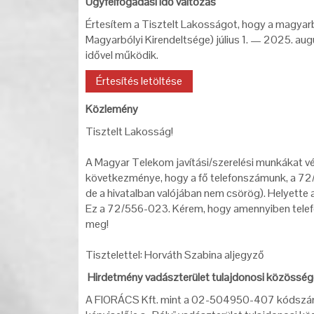
Ügyfélfogadási idő változás
Értesítem a Tisztelt Lakosságot, hogy a magyar
Magyarbólyi Kirendeltsége) július 1. — 2025. au
idővel működik.
Értesítés letöltése
Közlemény
Tisztelt Lakosság!
A Magyar Telekom javítási/szerelési munkákat vég
következménye, hogy a fő telefonszámunk, a 72/45
de a hivatalban valójában nem csörög). Helyette az
Ez a 72/556-023. Kérem, hogy amennyiben telefon
meg!
Tisztelettel: Horváth Szabina aljegyző
Hirdetmény vadászterület tulajdonosi közösség
A FIORÁCS Kft. mint a 02-504950-407 kódszám