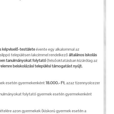
s képviselő-testülete
évente egy alkalommal az
islippó településen lakcímmel rendelkező
általános iskolás
yben tanulmányokat folytató
(felsőoktatásban kizárólag az
relemre beiskolázási települési támogatást nyújt.
mek esetén gyermekenként
18.000.- Ft
, azaz tizennyolcezer
anulmányokat folytató gyermek esetén gyermekenként
vételére azon gyermekek (kiskorú gyermek esetén a