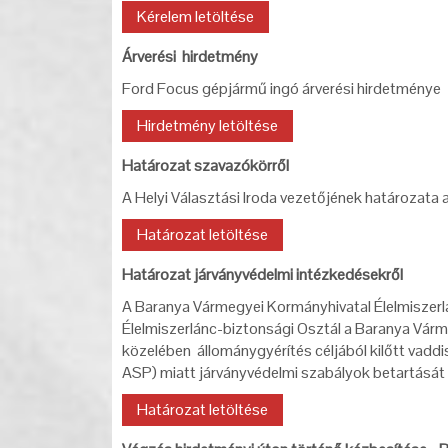
Kérelem letöltése
Árverési hirdetmény
Ford Focus gépjármű ingó árverési hirdetménye
Hirdetmény letöltése
Határozat szavazókörről
A Helyi Választási Iroda vezetőjének határozata
Határozat letöltése
Határozat járványvédelmi intézkedésekről
A Baranya Vármegyei Kormányhivatal Élelmiszerl
Élelmiszerlánc-biztonsági Osztál a Baranya Várme
közelében állománygyérítés céljából kilőtt vadd
ASP) miatt járványvédelmi szabályok betartását r
Határozat letöltése