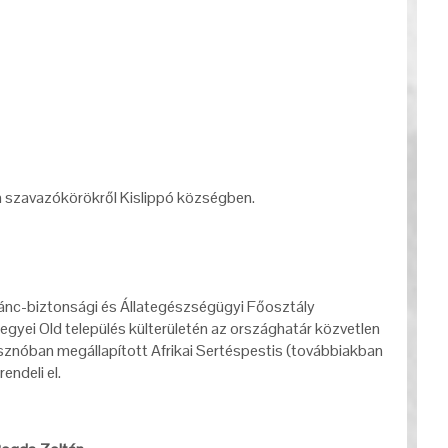
 a szavazókörökről Kislippó községben.
ánc-biztonsági és Állategészségügyi Főosztály
gyei Old település külterületén az országhatár közvetlen
isznóban megállapított Afrikai Sertéspestis (továbbiakban
endeli el.