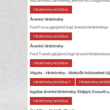
felszámolási zárómérleg, jelentés és a vagyonfel
Hirdetmény letöltése
Árverési hirdetmény
Ford Focus gépjármű ingó árverési hirdetménye
Hirdetmény letöltése
Árverési hirdetmény
Ford Transit gépjármű ingó árverési hirdetménye
Hirdetmény letöltése
Végzés – Hirdetmény – hitelezők örököseinek tá
Hirdetmény letöltése 1.
Hirdetmény letölté
Ingatlan árverési hirdetmény, Kislippó, Kossuth u.
Hirdetmény letöltése