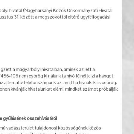
bólyi hivatal (Nagyharsányi Közös Önkormányzati Hivatal
gusztus 31. között a megszokottól eltérő ügyfélfogadási
zett a magyarbólyi hivatalban, aminek az lett a
6-106 nem csörög ki nálunk (a hívó félnél jelzi a hangot,
 alternatív telefonszámunk az, amit ha hívnak, ki is csörög.
on kívánják hivatalunkat elérni, mindkét számot próbálják
e gyűlésének összehívásáról
ú vadászterület tulajdonosi közösségének közös