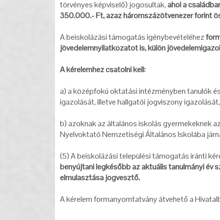
törvényes képviselő) jogosultak,
ahol a családba
350.000.- Ft, azaz háromszázötvenezer forint ö
A beiskolázási támogatás igénybevételéhez
form
jövedelemnyilatkozatot is, külön jövedelemigaz
A kérelemhez csatolni kell:
a) a középfokú oktatási intézményben tanulók és 
igazolását, illetve hallgatói jogviszony igazolását,
b) azoknak az általános iskolás gyermekeknek az 
Nyelvoktató Nemzetiségi Általános Iskolába járn
(5) A beiskolázási települési támogatás iránti ké
benyújtani legkésőbb az aktuális tanulmányi év 
elmulasztása jogvesztő.
A kérelem formanyomtatvány átvehető a Hivatalban