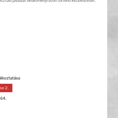
osztási javaslat hirdetményi úton történő kézbesítését.
jékoztatása
se 2.
 64.