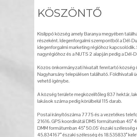
KÖSZÖNTŐ
Kislippó község amely Baranya megyében található,
részeként. Idegenforgalmi szempontból a Dél-Duná
idegenforgalmi marketing régióhoz kapcsolódik. S
nagyrégióhoz és a NUTS 2 alapján pedig a Dél-Dun
Közös önkormányzati hivatalt fenntartó község 
Nagyharsány településen található. Földhivatali ü
vehető igénybe.
A község területe megközelítőleg 837 hektár, la
lakások száma pedig körülbelül 115 darab.
Postai irányítószáma 7775 és a vezetékes telef
21616. GPS koordinátái DMS formátumban 45° 49' 
DMM formátumban 45° 50.05' északi szélesség és
45.834167° északi szélesség és 18.535833° kele