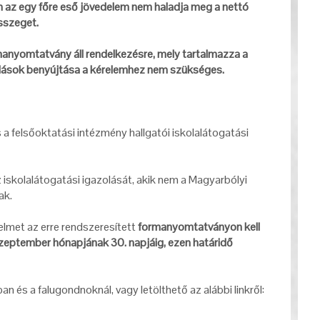
n az egy főre eső jövedelem nem haladja meg a nettó
sszeget.
anyomtatvány áll rendelkezésre, mely tartalmazza a
olások benyújtása a kérelemhez nem szükséges.
a felsőoktatási intézmény hallgatói iskolalátogatási
iskolalátogatási igazolását, akik nem a Magyarbólyi
ak.
relmet az erre rendszeresített
formanyomtatványon kell
szeptember hónapjának 30. napjáig, ezen határidő
 és a falugondnoknál, vagy letölthető az alábbi linkről: