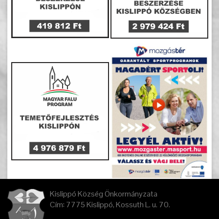
Kislippó Község Önkormányzata
Cím: 7775 Kislippó, Kossuth L. u. 70.