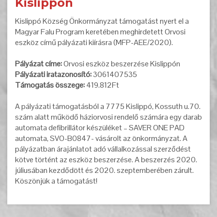
Kislippón
Kislippó Község Önkormányzat támogatást nyert el a
Magyar Falu Program keretében meghirdetett Orvosi
eszköz című pályázati kiírásra (MFP-AEE/2020).
Pályázat címe:
Orvosi eszköz beszerzése Kislippón
Pályázati iratazonosító:
3061407535
Támogatás összege:
419.812Ft
A pályázati támogatásból a 7775 Kislippó, Kossuth u.70.
szám alatt működő háziorvosi rendelő számára egy darab
automata defibrillátor készüléket – SAVER ONE PAD
automata, SVO-B0847- vásárolt az önkormányzat. A
pályázatban árajánlatot adó vállalkozással szerződést
kötve történt az eszköz beszerzése. A beszerzés 2020.
júliusában kezdődött és 2020. szeptemberében zárult.
Köszönjük a támogatást!