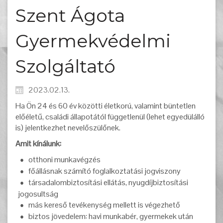
Szent Ágota
Gyermekvédelmi
Szolgáltató
2023.02.13.
Ha Ön 24 és 60 év közötti életkorú, valamint büntetlen
előéletű, családi állapotától függetlenül (lehet egyedülálló
is) jelentkezhet nevelőszülőnek.
Amit kínálunk:
otthoni munkavégzés
főállásnak számító foglalkoztatási jogviszony
társadalombiztosítási ellátás, nyugdíjbiztosítási
jogosultság
más kereső tevékenység mellett is végezhető
biztos jövedelem: havi munkabér, gyermekek után