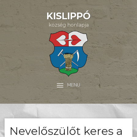
KISLIPPÓ
község honlapja
MENU
Nevelőszülőt keres a